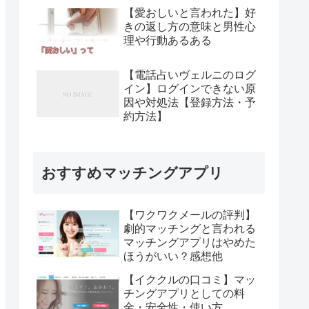
【愛おしいと言われた】好
きの返し方の意味と男性心
理や行動あるある
【電話占いヴェルニのログ
イン】ログインできない原
因や対処法【登録方法・予
約方法】
おすすめマッチングアプリ
【ワクワクメールの評判】
劇的マッチングと言われる
マッチングアプリはやめた
ほうがいい？感想他
【イククルの口コミ】マッ
チングアプリとしての料
金・安全性・使い方