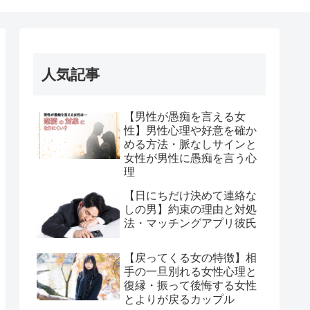
人気記事
【男性が愚痴を言える女
性】男性心理や好意を確か
める方法・脈なしサインと
女性が男性に愚痴を言う心
理
【日にちだけ決めて連絡な
しの男】約束の理由と対処
法・マッチングアプリ彼氏
【戻ってくる女の特徴】相
手の一旦別れる女性心理と
復縁・振って後悔する女性
とよりが戻るカップル