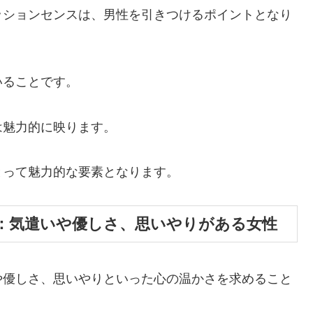
ッションセンスは、男性を引きつけるポイントとなり
いることです。
は魅力的に映ります。
とって魅力的な要素となります。
：気遣いや優しさ、思いやりがある女性
や優しさ、思いやりといった心の温かさを求めること