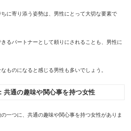
持ちに寄り添う姿勢は、男性にとって大切な要素で
できるパートナーとして頼りにされることも、男性に
せなものになると感じる男性も多いでしょう。
：共通の趣味や関心事を持つ女性
徴の一つに、共通の趣味や関心事を持つ女性がありま