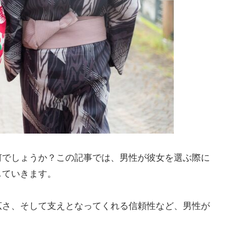
何でしょうか？この記事では、男性が彼女を選ぶ際に
していきます。
広さ、そして支えとなってくれる信頼性など、男性が