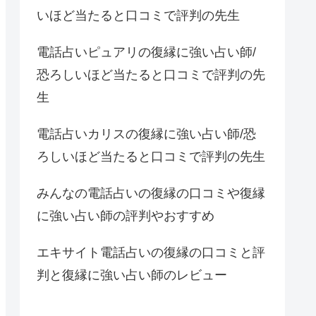
いほど当たると口コミで評判の先生
電話占いピュアリの復縁に強い占い師/
恐ろしいほど当たると口コミで評判の先
生
電話占いカリスの復縁に強い占い師/恐
ろしいほど当たると口コミで評判の先生
みんなの電話占いの復縁の口コミや復縁
に強い占い師の評判やおすすめ
エキサイト電話占いの復縁の口コミと評
判と復縁に強い占い師のレビュー