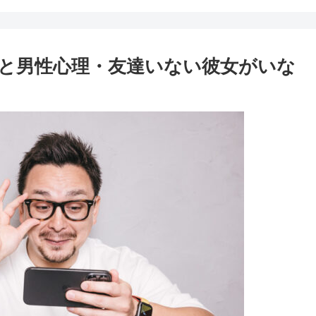
と男性心理・友達いない彼女がいな