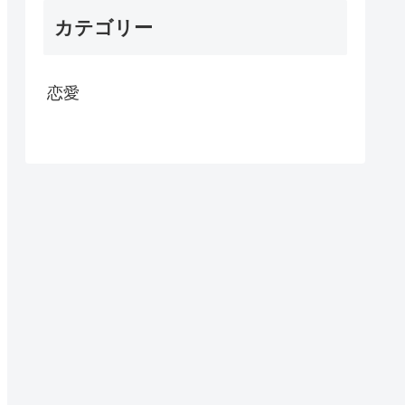
カテゴリー
恋愛