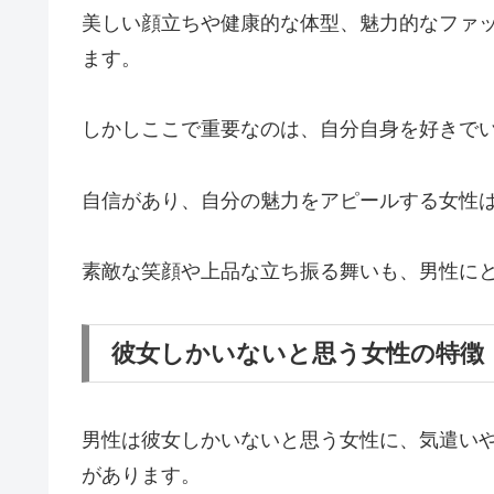
美しい顔立ちや健康的な体型、魅力的なファ
ます。
しかしここで重要なのは、自分自身を好きで
自信があり、自分の魅力をアピールする女性
素敵な笑顔や上品な立ち振る舞いも、男性に
彼女しかいないと思う女性の特徴
男性は彼女しかいないと思う女性に、気遣い
があります。